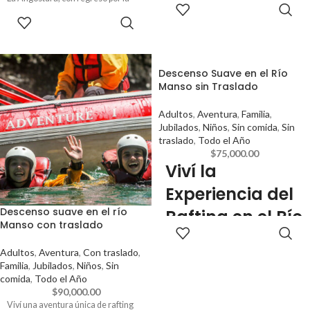
RESERVAR
Ruta de los 7 Lagos.
14 años, esta experiencia brinda
RESERVAR
emoción y paisajes impresionantes.
Descenso Suave en el Río
Manso sin Traslado
Adultos
,
Aventura
,
Familia
,
Jubilados
,
Niños
,
Sin comida
,
Sin
traslado
,
Todo el Año
$
75,000.00
Viví la
Experiencia del
Descenso suave en el río
Rafting en el Río
Manso con traslado
RESERVAR
Manso
Adultos
,
Aventura
,
Con traslado
,
Familia
,
Jubilados
,
Niños
,
Sin
Gozá de una jornada memorable
comida
,
Todo el Año
con nuestra propuesta de rafting
$
90,000.00
light en el Río Manso, perfecta para
Viví una aventura única de rafting
grupos familiares y chicos desde los