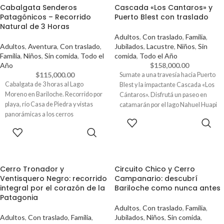
Cabalgata Senderos
Cascada «Los Cantaros» y
Patagónicos – Recorrido
Puerto Blest con traslado
Natural de 3 Horas
Adultos
,
Con traslado
,
Familia
,
Adultos
,
Aventura
,
Con traslado
,
Jubilados
,
Lacustre
,
Niños
,
Sin
Familia
,
Niños
,
Sin comida
,
Todo el
comida
,
Todo el Año
Año
$
158,000.00
$
115,000.00
Sumate a una travesía hacia Puerto
Cabalgata de 3 horas al Lago
Blest y la impactante Cascada «Los
Moreno en Bariloche. Recorrido por
Cántaros». Disfrutá un paseo en
playa, río Casa de Piedra y vistas
catamarán por el lago Nahuel Huapi
panorámicas a los cerros
y adentrate en la exuberante selva
RESERVAR
patagónicos.
valdiviana. Este tour brinda
RESERVAR
panorámicas inolvidables y
momentos de plena conexión con el
entorno natural. Asegurá tu espacio
y descubrí la Patagonia como nunca
Cerro Tronador y
Circuito Chico y Cerro
antes.
Ventisquero Negro: recorrido
Campanario: descubrí
integral por el corazón de la
Bariloche como nunca antes
✅ Reservá tu lugar hoy pagando
Patagonia
solo la seña — el saldo lo abonás
Adultos
,
Con traslado
,
Familia
,
recién el día de la excursión.
Adultos
,
Con traslado
,
Familia
,
Jubilados
,
Niños
,
Sin comida
,