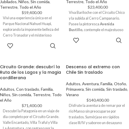
Jubilados
,
Niños
,
Sin comida
,
Terrestre
,
Todo el Año
Terrestre
,
Todo el Año
$
23,400.00
$
59,400.00
Viva Bariloche con el Circuito Chico
Viví una experiencia única en el
y la subida al Cerro Campanario.
Parque Nacional Nahuel Huapi,
Pasee la pintoresca
Avenida
explorando la imponente belleza del
Bustillo
, contemple el majestuoso
Cerro Tronador y el misterioso
Hotel Llao Llao
y ascienda al
RESERVAR
Glaciar Ventisquero Negro. Un
Cerro Campanario
para
RESERVAR
equilibrio justo entre naturaleza,
contemplar una panorámica única.
aventura y relax.
Una experiencia de naturaleza,
placer y aventura inolvidable.
Circuito Grande: descubrí la
Descenso al extremo con
Ruta de los Lagos y la magia
Chile Sin traslado
cordillerana
Adultos
,
Aventura
,
Familia
,
Otoño
,
Adultos
,
Con traslado
,
Familia
,
Primavera
,
Sin comida
,
Sin traslado
,
Niños
,
Sin comida
,
Terrestre
,
Todo
Verano
el Año
$
140,400.00
$
71,400.00
Disfrute la aventura de remar por el
Descubrí la Patagonia en un viaje de
río Manso sin preocuparse por
día completo por el Circuito Grande.
traslados. Sumérjase en rápidos
Valle Encantado, Villa Traful y Villa
clase III/IV y saboree un desayuno
La Angostura, con regreso por la
variado. Perfecto para mayores de