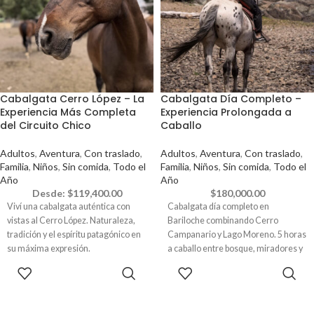
recién el día de la excursión.
Cabalgata Cerro López – La
Cabalgata Día Completo –
Experiencia Más Completa
Experiencia Prolongada a
del Circuito Chico
Caballo
Adultos
,
Aventura
,
Con traslado
,
Adultos
,
Aventura
,
Con traslado
,
Familia
,
Niños
,
Sin comida
,
Todo el
Familia
,
Niños
,
Sin comida
,
Todo el
Año
Año
Desde:
$
119,400.00
$
180,000.00
Viví una cabalgata auténtica con
Cabalgata día completo en
vistas al Cerro López. Naturaleza,
Bariloche combinando Cerro
tradición y el espíritu patagónico en
Campanario y Lago Moreno. 5 horas
su máxima expresión.
a caballo entre bosque, miradores y
playa.
RESERVAR
RESERVAR