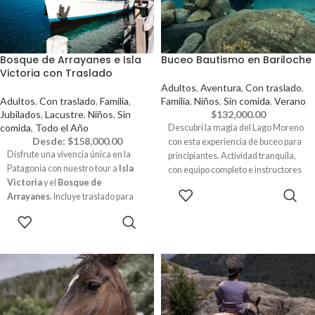
Bosque de Arrayanes e Isla
Buceo Bautismo en Bariloche
Victoria con Traslado
Adultos
,
Aventura
,
Con traslado
,
Adultos
,
Con traslado
,
Familia
,
Familia
,
Niños
,
Sin comida
,
Verano
Jubilados
,
Lacustre
,
Niños
,
Sin
$
132,000.00
comida
,
Todo el Año
Descubrí la magia del Lago Moreno
Desde:
$
158,000.00
con esta experiencia de buceo para
Disfrute una vivencia única en la
principiantes. Actividad tranquila,
Patagonia con nuestro tour a
Isla
con equipo completo e instructores
Victoria
y el
Bosque de
incluidos.
RESERVAR
Arrayanes
. Incluye traslado para
recorrer escenarios exclusivos y
RESERVAR
caminos naturales en un increíble
viaje lacustre. Reserve hoy mismo y
maravíllese con la belleza de estos
destinos extraordinarios.
✅ Reservá tu lugar hoy pagando
solo la seña — el saldo lo abonás