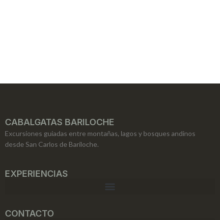
CABALGATAS BARILOCHE
Excursiones guiadas entre montañas, lagos y bosques andinos
desde San Carlos de Bariloche.
EXPERIENCIAS
CONTACTO